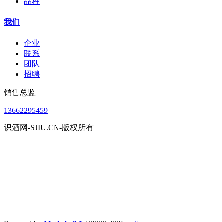
品种
我们
企业
联系
团队
招聘
销售总监
13662295459
识酒网-SJIU.CN-版权所有