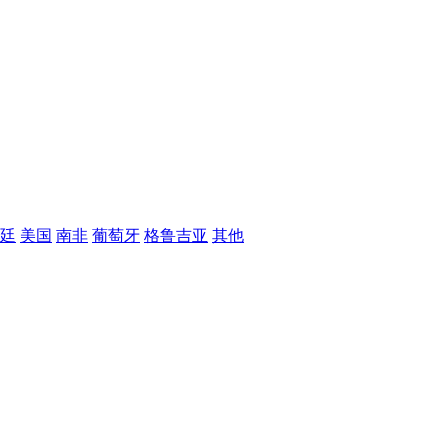
廷
美国
南非
葡萄牙
格鲁吉亚
其他