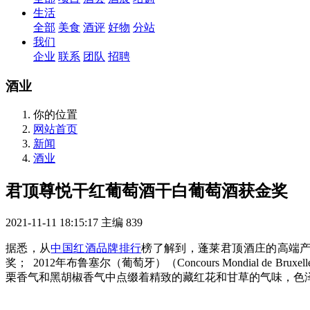
生活
全部
美食
酒评
好物
分站
我们
企业
联系
团队
招聘
酒业
你的位置
网站首页
新闻
酒业
君顶尊悦干红葡萄酒干白葡萄酒获金奖
2021-11-11 18:15:17
主编
839
据悉，从
中国红酒品牌排行
榜了解到，蓬莱君顶酒庄的高端产品君
奖； 2012年布鲁塞尔（葡萄牙）（Concours Mondial d
栗香气和黑胡椒香气中点缀着精致的藏红花和甘草的气味，色泽宝