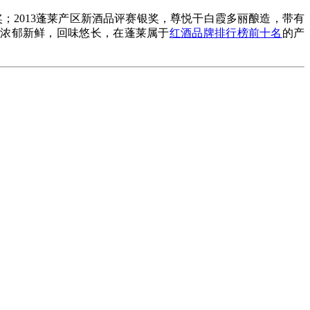
银奖；2013蓬莱产区新酒品评赛银奖，尊悦干白霞多丽酿造，带有
香浓郁新鲜，回味悠长，在蓬莱属于
红酒品牌排行榜前十名
的产