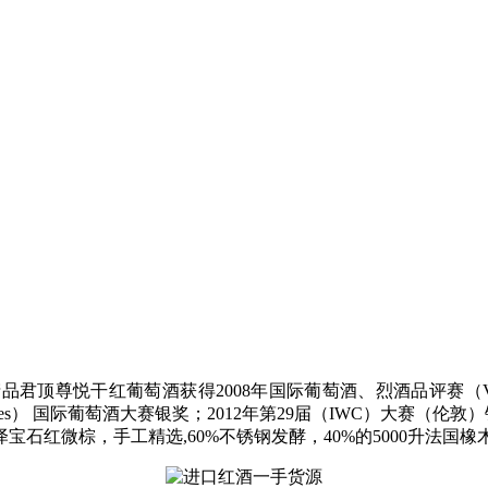
顶尊悦干红葡萄酒获得2008年国际葡萄酒、烈酒品评赛（Vinali
e Bruxelles） 国际葡萄酒大赛银奖；2012年第29届（IWC
石红微棕，手工精选,60%不锈钢发酵，40%的5000升法国橡