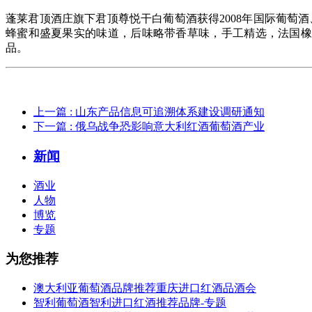
蓬莱君顶酒庄旗下君顶尊悦干白葡萄酒获得2008年国际葡萄酒、
蜂蜜和盛夏果实的味道，后味略带香草味，手工精选，法国橡
品。
上一篇
: 山东产品信息可追溯体系建设调研通知
下一篇
: 俄乌战争恐影响意大利红酒葡萄酒产业
新闻
酒业
人物
博览
专题
为您推荐
澳大利亚葡萄酒品牌推荐重庆进口红酒品酒会
智利葡萄酒智利进口红酒推荐品牌-专题