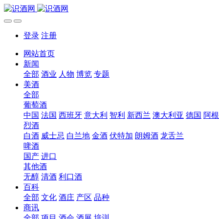
登录
注册
网站首页
新闻
全部
酒业
人物
博览
专题
美酒
全部
葡萄酒
中国
法国
西班牙
意大利
智利
新西兰
澳大利亚
德国
阿根
烈酒
白酒
威士忌
白兰地
金酒
伏特加
朗姆酒
龙舌兰
啤酒
国产
进口
其他酒
无醇
清酒
利口酒
百科
全部
文化
酒庄
产区
品种
商讯
全部
项目
酒会
酒展
培训