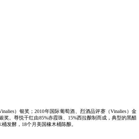
es）银奖；2010年国际葡萄酒、烈酒品评赛（Vinalies）金
）大赛（伦敦）银奖。尊悦干红由85%赤霞珠、15%西拉酿制而成，典型的黑醋
木桶发酵，18个月美国橡木桶陈酿。