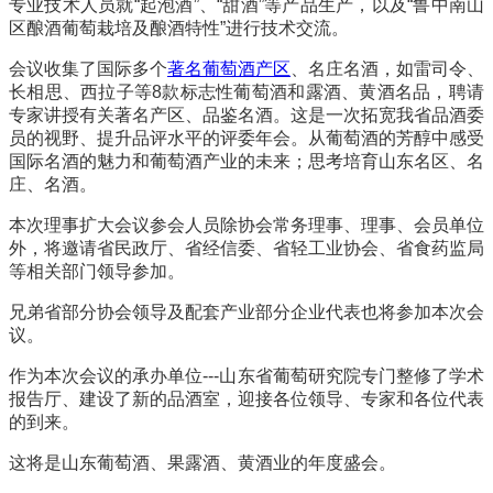
专业技术人员就“起泡酒”、“甜酒”等产品生产，以及“鲁中南山
区酿酒葡萄栽培及酿酒特性”进行技术交流。
会议收集了国际多个
著名葡萄酒产区
、名庄名酒，如雷司令、
长相思、西拉子等8款标志性葡萄酒和露酒、黄酒名品，聘请
专家讲授有关著名产区、品鉴名酒。这是一次拓宽我省品酒委
员的视野、提升品评水平的评委年会。从葡萄酒的芳醇中感受
国际名酒的魅力和葡萄酒产业的未来；思考培育山东名区、名
庄、名酒。
本次理事扩大会议参会人员除协会常务理事、理事、会员单位
外，将邀请省民政厅、省经信委、省轻工业协会、省食药监局
等相关部门领导参加。
兄弟省部分协会领导及配套产业部分企业代表也将参加本次会
议。
作为本次会议的承办单位---山东省葡萄研究院专门整修了学术
报告厅、建设了新的品酒室，迎接各位领导、专家和各位代表
的到来。
这将是山东葡萄酒、果露酒、黄酒业的年度盛会。