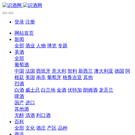
登录
注册
网站首页
新闻
全部
酒业
人物
博览
专题
美酒
全部
葡萄酒
中国
法国
西班牙
意大利
智利
新西兰
澳大利亚
德国
阿
根廷
美国
南非
葡萄牙
格鲁吉亚
其他
烈酒
白酒
威士忌
白兰地
金酒
伏特加
朗姆酒
龙舌兰
啤酒
国产
进口
其他酒
无醇
清酒
利口酒
百科
全部
文化
酒庄
产区
品种
商讯