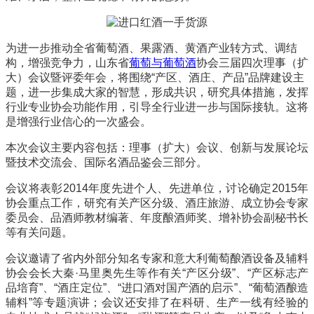
为进一步推动全省葡萄酒、果露酒、黄酒产业转方式、调结
构，增强竞争力，山东省
葡萄与葡萄酒
协会三届四次理事（扩
大）会议暨评委年会，将围绕
“
产区、酒庄、产品
”
品牌建设主
题，进一步集成大家的智慧，形成共识，研究具体措施，发挥
行业专业协会功能作用，引导全行业进一步与国际接轨。这将
是增强行业信心的一次盛会。
本次会议主要内容包括：理事（扩大）会议、创新与发展论坛
暨技术交流会、国际名酒品鉴会三部分。
会议将表彰2014年度先进个人、先进单位，讨论确定2015年
协会重点工作，研究有关产区分级、酒庄旅游、成立协会专家
委员会、品酒师教材编著、年度酿酒师奖、增补协会副秘书长
等有关问题。
会议邀请了省内外部分知名专家和意大利葡萄酿酒设备及辅料
协会会长大秦·马里奥先生等作有关“产区分级”、“产区标志产
品培育”、“酒庄定位”、“进口酒对国产酒的启示”、“葡萄酒酿造
辅料”等专题演讲；会议还安排了在科研、生产一线有经验的