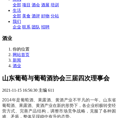
全部
项目
酒会
酒展
培训
生活
全部
美食
酒评
好物
分站
我们
企业
联系
团队
招聘
酒业
你的位置
网站首页
新闻
酒业
山东葡萄与葡萄酒协会三届四次理事会
2021-11-15 16:56:30
主编
611
2014年是葡萄酒、果露酒、黄酒产业不平凡的一年。山东省
葡萄酒、果露酒、黄酒产业在新的形势下，各企业积极转变经
营方式、完善产品结构，调整市场竞争战略，克服了各种困
难、矛盾，整体呈现稳中有升的态势。