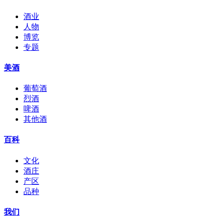
酒业
人物
博览
专题
美酒
葡萄酒
烈酒
啤酒
其他酒
百科
文化
酒庄
产区
品种
我们