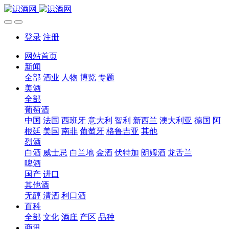
登录
注册
网站首页
新闻
全部
酒业
人物
博览
专题
美酒
全部
葡萄酒
中国
法国
西班牙
意大利
智利
新西兰
澳大利亚
德国
阿
根廷
美国
南非
葡萄牙
格鲁吉亚
其他
烈酒
白酒
威士忌
白兰地
金酒
伏特加
朗姆酒
龙舌兰
啤酒
国产
进口
其他酒
无醇
清酒
利口酒
百科
全部
文化
酒庄
产区
品种
商讯