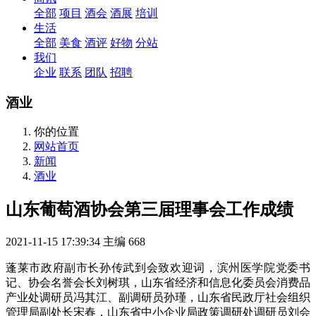
全部
项目
酒会
酒展
培训
生活
全部
美食
酒评
好物
分站
我们
企业
联系
团队
招聘
酒业
你的位置
网站首页
新闻
酒业
山东葡萄酒协会第三届理事会工作成绩
2021-11-15 17:39:34
主编
668
蓬莱市政府副市长孙传武到会致欢迎词，滨州医学院党委书
记、协会名誉会长刘树琪，山东省经济和信息化委员会消费品
产业处调研员冯其江、副调研员孙瑾，山东省民政厅社会组织
管理局副处长宋春，山东省中小企业局政策调研处调研员刘会