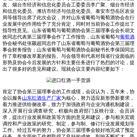
友、烟台市经济和信息化委员会工委委员李广聚、烟台市经济
和信息化委员、潍坊市经济与信息化委员、泰安市岱岳区农业
局等领导出席了此次会议，并对山东省葡萄与葡萄酒协会在行
业发展中的作用给予了充分肯定，同时对当前协会工作提出了
指导性意见。山东省葡萄与葡萄酒协会第三届理事会会长胡文
效同志代表第三届理事会作了工作报告，山东省葡萄与
葡萄酒
协会秘书处张颖超同志作了山东省葡萄与葡萄酒协会第三届理
事会财务报告；山东省葡萄与葡萄酒协会副秘书长李保国同志
作了章程修改草案的报告。与会领导和代表对我省行业面临的
形势及协会今后发展的方针和主要任务进行了热烈的讨论，提
出了很多好的意见和建议。现就会议主要内容纪要如下：
肯定了协会第三届理事会的工作成绩，会议认为，五年来，协
会以服务
山东红酒生产厂家
为核心，努力适应新形势新要求，
着力推进供给侧改革，致力于加强政府与企业沟通机制建设，
深入开展行业调查研究，积极向政府部门反映行业、会员诉
求，提出行业发展和政策等方面的意见和建议，参与相关宏观
调控和产业政策的研究、制定，参与制、修订行业发展规划等
工作。经过五年的努力，协会第三届理事会较好地完成了预定
任务，各方面的工作都取得了良好的成效，影响不断扩大，受