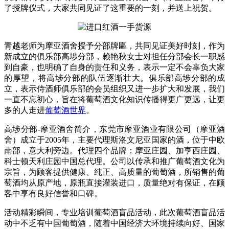
了授牌仪式，大家共同见证了这重要的一刻，并送上祝贺。
青越老师为摩亚酒舍授予分部牌匾，共同见证美好时刻，作为
新成立的俱乐部高埗分部，赖艳秋女士对担任分部会长一职感
到自豪，也明确了自身的责任和义务，表示一定不会辜负大家
的厚望，将高埗分部的队伍逐渐壮大。俱乐部高埗分部的成
立，表示侍酒师俱乐部的会员组织又进一步扩大和发展，我们
一直不忘初心，旨在将葡萄酒文化知识传播得更广更远，让更
多的人走进
葡萄酒世界
。
高埗分部-摩亚酒舍简介，东莞市摩亚酒业有限公司（摩亚酒
舍）成立于2005年，主要代理斯洛文尼亚国家的酒，位于中欧
南部，意大利旁边。代理四个品牌：摩亚庄园、加亨西庄园、
科士顿天利庄园中国总代理。公司以传承和推广葡萄酒文化为
宗旨，为顾客提供健康、纯正、高质量的葡萄酒，所销售的葡
萄酒均从原产地，原瓶直接灌装进口，质量绝对有保证，在顾
客中享有良好信誉和口碑。
活动精彩瞬间，专业培训葡萄酒盲品活动，此次葡萄酒盲品活
动中不乏有中国葡萄酒，随着中国经济大环境持续向好、国家