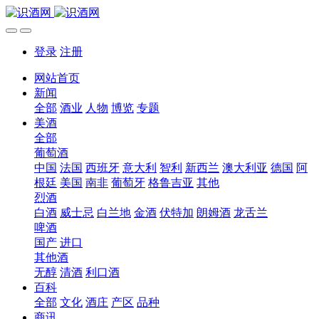
登录
注册
网站首页
新闻
全部
酒业
人物
博览
专题
美酒
全部
葡萄酒
中国
法国
西班牙
意大利
智利
新西兰
澳大利亚
德国
阿
根廷
美国
南非
葡萄牙
格鲁吉亚
其他
烈酒
白酒
威士忌
白兰地
金酒
伏特加
朗姆酒
龙舌兰
啤酒
国产
进口
其他酒
无醇
清酒
利口酒
百科
全部
文化
酒庄
产区
品种
商讯