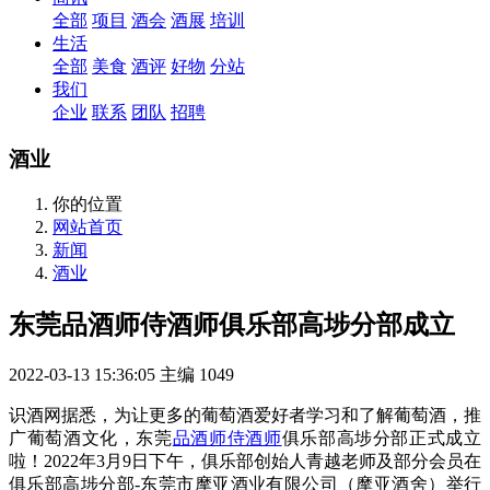
全部
项目
酒会
酒展
培训
生活
全部
美食
酒评
好物
分站
我们
企业
联系
团队
招聘
酒业
你的位置
网站首页
新闻
酒业
东莞品酒师侍酒师俱乐部高埗分部成立
2022-03-13 15:36:05
主编
1049
识酒网据悉，为让更多的葡萄酒爱好者学习和了解葡萄酒，推
广葡萄酒文化，东莞
品酒师侍酒师
俱乐部高埗分部正式成立
啦！2022年3月9日下午，俱乐部创始人青越老师及部分会员在
俱乐部高埗分部-东莞市摩亚酒业有限公司（摩亚酒舍）举行