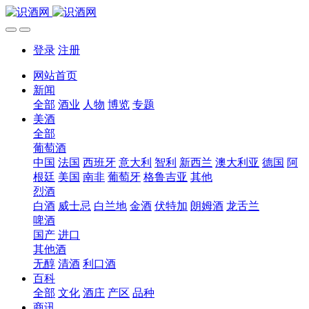
登录
注册
网站首页
新闻
全部
酒业
人物
博览
专题
美酒
全部
葡萄酒
中国
法国
西班牙
意大利
智利
新西兰
澳大利亚
德国
阿
根廷
美国
南非
葡萄牙
格鲁吉亚
其他
烈酒
白酒
威士忌
白兰地
金酒
伏特加
朗姆酒
龙舌兰
啤酒
国产
进口
其他酒
无醇
清酒
利口酒
百科
全部
文化
酒庄
产区
品种
商讯