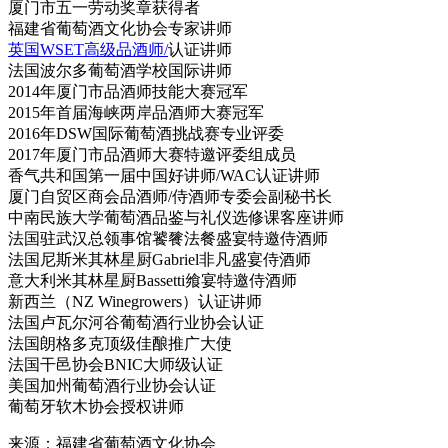
厦门市五一劳动奖章获得者
福建省葡萄酒文化协会专家讲师
英国WSET高级品酒师/
认证讲师
法国波尔多葡萄酒学校国际讲师
2014年厦门市品酒师技能大赛冠军
2015年首届海峡两岸品酒师大赛冠军
2016年DSW国际葡萄酒挑战赛专业评委
2017年厦门市品酒师大赛特邀评委组成员
香气共和国第一届中国好讲师/WAC认证讲师
厦门自贸区商会品酒师/侍酒师专委会副秘书长
中南民族大学葡萄酒品鉴与礼仪选修课客座讲师
法国驻武汉总领事馆饕餮法餐盛宴特邀侍酒师
法国尼斯米其林星厨Gabriel非凡盛宴侍酒师
意大利米其林星厨Bassetti飨宴特邀侍酒师
新西兰（NZ Winegrowers）认证讲师
法国卢瓦尔河谷葡萄酒行业协会认证
法国朗格多克顶级佳酿推广大使
法国干邑协会BNIC大师级认证
美国加州葡萄酒行业协会认证
葡萄牙软木协会授权讲师
来源：福建省葡萄酒文化协会