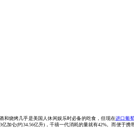
酒和烧烤几乎是美国人休闲娱乐时必备的吃食，但现在
进口葡
13亿加仑(约34.56亿升)，千禧一代消耗的量就有42%。而