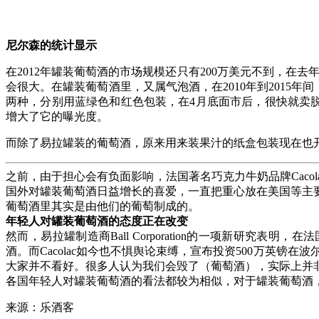
尼尔森的统计显示
在2012年罐装葡萄酒的市场规模还只有200万美元不到，在
会很大。在罐装葡萄酒里，又属气泡酒，在2010年到2015年间，销
两种，分别用蓝绿色和红色包装，在4月底面市后，很快就卖脱销了
增大了它的曝光度。
而除了易拉罐装的葡萄酒，原来用来装果汁的纸盒包装现在也
之前，由于担心会有负面影响，法国著名巧克力牛奶品牌Cacola
国外对罐装葡萄酒日益增长的喜爱，一直把重心放在美国等主
葡萄酒里其实是由他们的葡萄制成的。
年轻人对罐装葡萄酒的态度正在改变
然而，易拉罐制造商Ball Corporation的一项新研究
酒。而Cacolac如今也不惧舆论束缚，宣布投资500万英镑在波尔
大家并不看好。很多人认为我们会毁了（葡萄酒），实际上并非如此
各国年轻人对罐装葡萄酒的看法都较为相似，对于罐装葡萄酒
来源：乐酒客