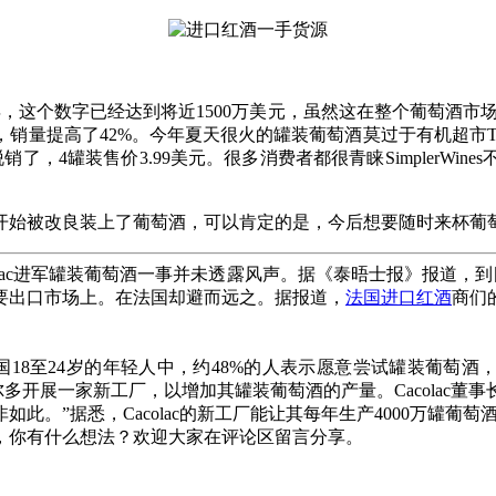
去年，这个数字已经达到将近1500万美元，虽然这在整个葡萄酒
量提高了42%。今年夏天很火的罐装葡萄酒莫过于有机超市TraderJ
，4罐装售价3.99美元。很多消费者都很青睐SimplerWi
开始被改良装上了葡萄酒，可以肯定的是，今后想要随时来杯葡
c进军罐装葡萄酒一事并未透露风声。据《泰晤士报》报道，到目前为止
要出口市场上。在法国却避而远之。据报道，
法国进口红酒
商们
表明，在法国18至24岁的年轻人中，约48%的人表示愿意尝试罐装葡
多开展一家新工厂，以增加其罐装葡萄酒的产量。Cacolac董事长Chr
。”据悉，Cacolac的新工厂能让其每年生产4000万罐葡萄
，你有什么想法？欢迎大家在评论区留言分享。