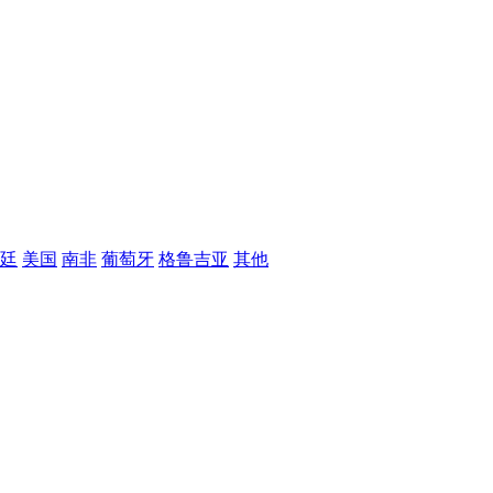
廷
美国
南非
葡萄牙
格鲁吉亚
其他