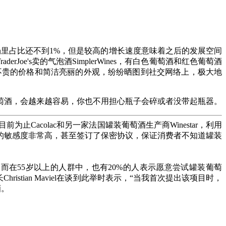
市场里占比还不到1%，但是较高的增长速度意味着之后的发展空间
oe's卖的气泡酒SimplerWines，有白色葡萄酒和红色葡萄酒
nes不贵的价格和简洁亮丽的外观，纷纷晒图到社交网络上，极大地
萄酒，会越来越容易，你也不用担心瓶子会碎或者没带起瓶器。
Cacolac和另一家法国罐装葡萄酒生产商Winestar，利用
的敏感度非常高，甚至签订了保密协议，保证消费者不知道罐装
萄酒，而在55岁以上的人群中，也有20%的人表示愿意尝试罐装葡萄
istian Maviel在谈到此举时表示，“当我首次提出该项目时，
酒。