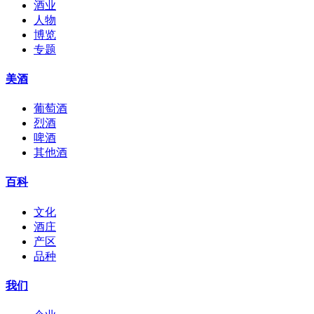
酒业
人物
博览
专题
美酒
葡萄酒
烈酒
啤酒
其他酒
百科
文化
酒庄
产区
品种
我们