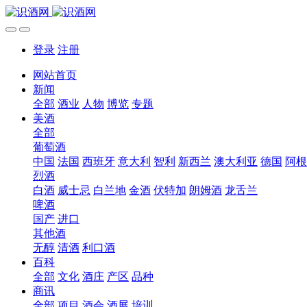
登录
注册
网站首页
新闻
全部
酒业
人物
博览
专题
美酒
全部
葡萄酒
中国
法国
西班牙
意大利
智利
新西兰
澳大利亚
德国
阿根
烈酒
白酒
威士忌
白兰地
金酒
伏特加
朗姆酒
龙舌兰
啤酒
国产
进口
其他酒
无醇
清酒
利口酒
百科
全部
文化
酒庄
产区
品种
商讯
全部
项目
酒会
酒展
培训