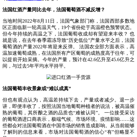
法国红酒产量同比去年，法国葡萄酒不减反增？
当地时间2022年8月11日，法国气象部门称，法国西部多数地
区正面临新一轮高温天气，19个省份处于高温橙色预警状态。
但今年持续的高温之下，法国葡萄收成却有望迎来丰收？ 也
就是说，在去年春季霜冻导致“历史低位”产量水平之后，法国
葡萄酒的产量2022年将迎来反弹。 法国农业部方面表示，高
温加速葡萄成熟，在法国所有产区葡萄的成熟度高于往年，可
以提前开始采摘。今年的产量，预计在42.6亿升至45.6亿升之
间，与过去5年平均水平持平。
法国葡萄丰收景象或“难以成真”
但也有观点认为，高温若持续下去，产量或者减少。退一步
讲，即便丰收了，按照法国当地葡萄种植者的说法，被高温催
熟的葡萄，其所酿之酒的品质也“难被认同”。 一位接受采访
的葡萄酒进口商表示，极端气候、市场环境、疫情影响……这
些都会对法国葡萄酒在中国市场的销售造成影响。从当前能够
了解到的信息来看，市场对法国葡萄酒的信心“有”但略显不