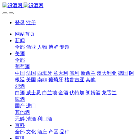
登录
注册
网站首页
新闻
全部
酒业
人物
博览
专题
美酒
全部
葡萄酒
中国
法国
西班牙
意大利
智利
新西兰
澳大利亚
德国
阿
根廷
美国
南非
葡萄牙
格鲁吉亚
其他
烈酒
白酒
威士忌
白兰地
金酒
伏特加
朗姆酒
龙舌兰
啤酒
国产
进口
其他酒
无醇
清酒
利口酒
百科
全部
文化
酒庄
产区
品种
商讯