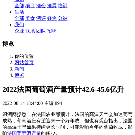
全部
项目
酒会
酒展
培训
生活
全部
美食
酒评
好物
分站
我们
企业
联系
团队
招聘
博览
你的位置
网站首页
新闻
博览
2022法国葡萄酒产量预计42.6-45.6亿升
2022-08-14 18:44:00
主编
894
识酒网据悉，在法国农业部预计，法国的高温天气会加速葡萄
成熟，葡萄酒庄有望迎来一个好年成。但也有观点指出，法国
的高温干旱如果持续更长时间，可能影响今年的葡萄收成，影
响
法国葡萄酒产量
的多少。