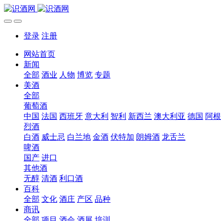
登录
注册
网站首页
新闻
全部
酒业
人物
博览
专题
美酒
全部
葡萄酒
中国
法国
西班牙
意大利
智利
新西兰
澳大利亚
德国
阿根
烈酒
白酒
威士忌
白兰地
金酒
伏特加
朗姆酒
龙舌兰
啤酒
国产
进口
其他酒
无醇
清酒
利口酒
百科
全部
文化
酒庄
产区
品种
商讯
全部
项目
酒会
酒展
培训