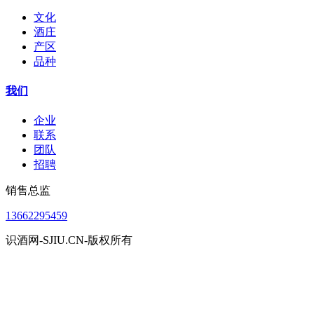
文化
酒庄
产区
品种
我们
企业
联系
团队
招聘
销售总监
13662295459
识酒网-SJIU.CN-版权所有