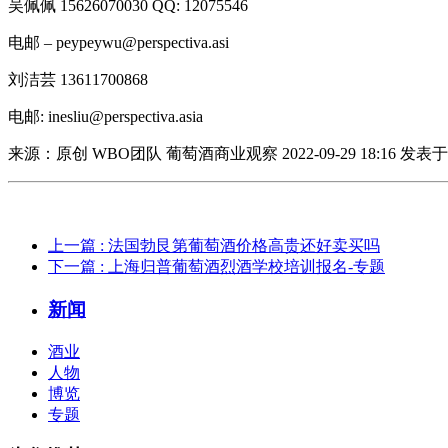
吴佩佩 15626070030 QQ: 12075546
电邮 – peypeywu@perspectiva.asi
刘洁芸 13611700868
电邮: inesliu@perspectiva.asia
来源：原创 WBO团队 葡萄酒商业观察 2022-09-29 18:16 发表
上一篇
: 法国勃艮第葡萄酒价格高贵还好卖买吗
下一篇
: 上海归普葡萄酒烈酒学校培训报名-专题
新闻
酒业
人物
博览
专题