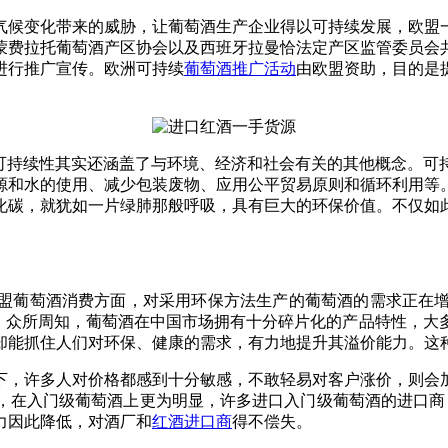
候变化带来的威胁，让葡萄酒生产企业得以可持续发展，欧盟一
蒙费拉托葡萄酒产区协会以及西班牙拉曼恰法定产区监管委员会
进行推广宣传。欧洲可持续
葡萄酒推广活动
由欧盟资助，目的是
但可持续性其实还涵盖了与环境、经济和社会有关的其他概念。可
源和水的使用、减少包装废物、应用公平贸易原则和循环利用等
化碳，就犹如一片绿肺那般呼吸，具有巨大的环保价值。不仅如
盟葡萄酒消费方面，对采用环保方法生产的葡萄酒的需求正在
 众所周知，葡萄酒在中国市场拥有十分碎片化的产品特性，大
却能抓住人们对环保、健康的需求，有力地提升其溢价能力。这
下，许多人对价格都感到十分敏感，不敢轻易对客户涨价，则会
，在入门级葡萄酒上更为明显，许多进口入门级葡萄酒的进口商
力因此降低，对酒厂和
红酒进口商
得不偿失。