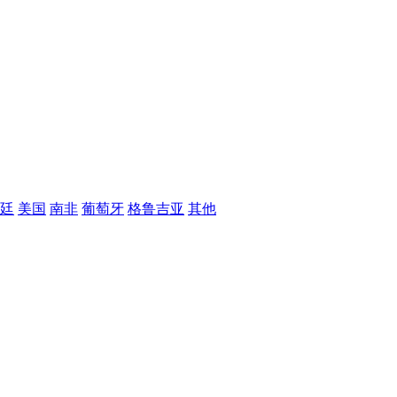
廷
美国
南非
葡萄牙
格鲁吉亚
其他