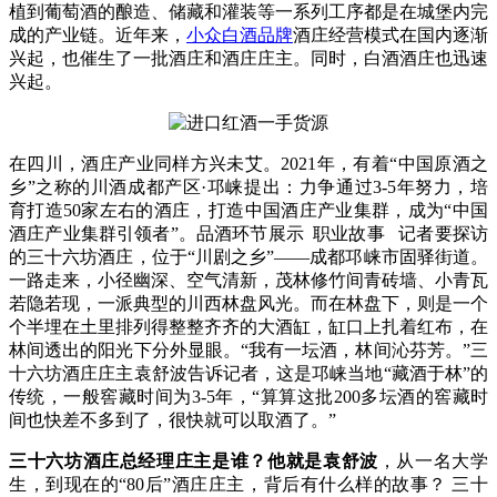
植到葡萄酒的酿造、储藏和灌装等一系列工序都是在城堡内完
成的产业链。近年来，
小众白酒品牌
酒庄经营模式在国内逐渐
兴起，也催生了一批酒庄和酒庄庄主。同时，白酒酒庄也迅速
兴起。
在四川，酒庄产业同样方兴未艾。2021年，有着“中国原酒之
乡”之称的川酒成都产区·邛崃提出：力争通过3-5年努力，培
育打造50家左右的酒庄，打造中国酒庄产业集群，成为“中国
酒庄产业集群引领者”。品酒环节展示 职业故事 记者要探访
的三十六坊酒庄，位于“川剧之乡”——成都邛崃市固驿街道。
一路走来，小径幽深、空气清新，茂林修竹间青砖墙、小青瓦
若隐若现，一派典型的川西林盘风光。而在林盘下，则是一个
个半埋在土里排列得整整齐齐的大酒缸，缸口上扎着红布，在
林间透出的阳光下分外显眼。“我有一坛酒，林间沁芬芳。”三
十六坊酒庄庄主袁舒波告诉记者，这是邛崃当地“藏酒于林”的
传统，一般窖藏时间为3-5年，“算算这批200多坛酒的窖藏时
间也快差不多到了，很快就可以取酒了。”
三十六坊酒庄总经理庄主是谁？他就是
袁舒波
，
从一名大学
生，到现在的“80后”酒庄庄主，背后有什么样的故事？ 三十