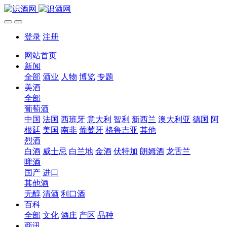
登录
注册
网站首页
新闻
全部
酒业
人物
博览
专题
美酒
全部
葡萄酒
中国
法国
西班牙
意大利
智利
新西兰
澳大利亚
德国
阿
根廷
美国
南非
葡萄牙
格鲁吉亚
其他
烈酒
白酒
威士忌
白兰地
金酒
伏特加
朗姆酒
龙舌兰
啤酒
国产
进口
其他酒
无醇
清酒
利口酒
百科
全部
文化
酒庄
产区
品种
商讯