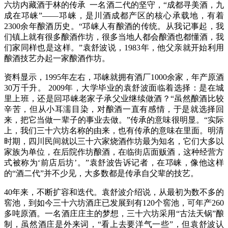
六坊内藏酒于林的传承 一名酒二代的坚守，“成都寻美酒，九
成在邛崃”——邛崃，是川酒成都产区的核心承载地，有着
2300余年酿酒历史。“邛崃人有酿酒的传统。从我记事起，我
们镇上就有很多酿酒作坊，很多当地人都会酿酒也都懂酒，我
们家同样也是这样。”袁舒波说，1983年，他父亲就开始利用
酿酒技艺办起一家酿酒作坊。
资料显示，1995年左右，邛崃就拥有酒厂1000余家，年产原酒
30万千升。 2009年，大学毕业的袁舒波面临着选择：是在城
里上班，还是回邛崃老家子承父业继续做酒？“虽然酿酒比较
辛苦，但从小耳濡目染，对酿酒一直有感情，于是就选择回
来，把它当做一辈子的事业去做。”传承的意味很明显。“实际
上，我们三十六坊名称的由来，也有传承的意味在里面。明清
时期，四川民间就以三十六家烧酒作坊最为知名，它们大多以
家族为单位，在后院作坊酿酒，在临街店面贩酒，这种经营方
式被称为‘前店后坊’。”袁舒波告诉记者，在邛崃，像他这样
的“酒二代”并不少见，大多数都是传承自父辈的技艺。
40年来，不断扩容和迭代。袁舒波介绍说，从最初为数不多的
窖池，到如今三十六坊酒庄已发展到有120个窖池，可年产260
多吨原酒。一名酒庄庄主的梦想，三十六坊采用“古法天锅”酿
制，虽然酒庄是外来词，“看上去要洋气一些”，但袁舒波认