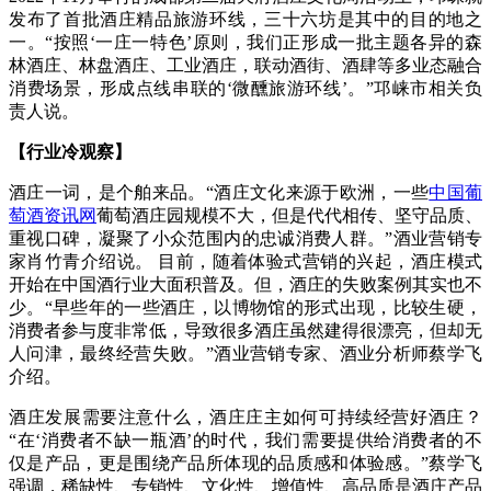
发布了首批酒庄精品旅游环线，三十六坊是其中的目的地之
一。“按照‘一庄一特色’原则，我们正形成一批主题各异的森
林酒庄、林盘酒庄、工业酒庄，联动酒街、酒肆等多业态融合
消费场景，形成点线串联的‘微醺旅游环线’。”邛崃市相关负
责人说。
【行业冷观察】
酒庄一词，是个舶来品。“酒庄文化来源于欧洲，一些
中国葡
萄酒资讯网
葡萄酒庄园规模不大，但是代代相传、坚守品质、
重视口碑，凝聚了小众范围内的忠诚消费人群。”酒业营销专
家肖竹青介绍说。 目前，随着体验式营销的兴起，酒庄模式
开始在中国酒行业大面积普及。但，酒庄的失败案例其实也不
少。“早些年的一些酒庄，以博物馆的形式出现，比较生硬，
消费者参与度非常低，导致很多酒庄虽然建得很漂亮，但却无
人问津，最终经营失败。”酒业营销专家、酒业分析师蔡学飞
介绍。
酒庄发展需要注意什么，酒庄庄主如何可持续经营好酒庄？
“在‘消费者不缺一瓶酒’的时代，我们需要提供给消费者的不
仅是产品，更是围绕产品所体现的品质感和体验感。”蔡学飞
强调，稀缺性、专销性、文化性、增值性、高品质是酒庄产品