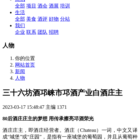
全部
项目
酒会
酒展
培训
生活
全部
美食
酒评
好物
分站
我们
企业
联系
团队
招聘
人物
你的位置
网站首页
新闻
人物
三十六坊酒邛崃市邛酒产业白酒庄主
2023-03-17 15:48:47
主编
1371
80后酒庄庄主的梦想 用传承擦亮邛酒荣光
酒庄庄主，即酒庄经营者。酒庄（Chateau）一词，中文又译
成“城堡”或“庄园”，是指有一座城堡的葡萄园，并且从葡萄种