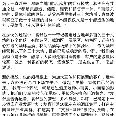
为，一直以来，邛崃当地“前店后坊”的经营模式，和酒庄有共
通之处，“都是集酿造、储藏、灌装和销售于一体。” 而最关
键的，是体验感的更新。从父亲手里接过三十六坊后，袁舒波
就确立了做一个酒庄的目标，“不能仅仅只是一个酿造酒的地
方，要给客户带来更多的体验感。”
在探访的过程中，袁舒波一一带记者走过占地40多亩的三十六
坊的各个角落，有酿造区、藏酒区、展示区、销售区，还有精
心打造的酒肆品酒、林间品酒等场景下的体验区。 作为酒庄
经营模式下的三十六坊，目前已形成稳定的客户群。“我们的
酒特点是干净、醇厚，大多都是靠口碑传播，客户的忠诚度比
较高。这是一种很好的状态，酒也酿了，朋友也交了。”袁舒
波说。
新的挑战，也必须得跟上。为加大宣传和拓展新的客户，近年
来，袁舒波还亲自下场在平台上做起了主播，宣传自己的酒
庄。“我有一个梦想，就是通过酒庄这种小而美、小而精的形
式，把咱们父辈的技艺传承好，用传承来擦亮邛酒荣光。”袁
舒波告诉记者。袁舒波的梦想，并不孤独。邛崃，已确定下一
步酒庄产业发展计划：培育打造50家左右的酒庄集群，打造中
国酒庄产业集群。在这其中，“文旅+酒庄”被特别强调，在
2022年11月举行的成都第二届天府酒庄文化周活动上，邛崃就