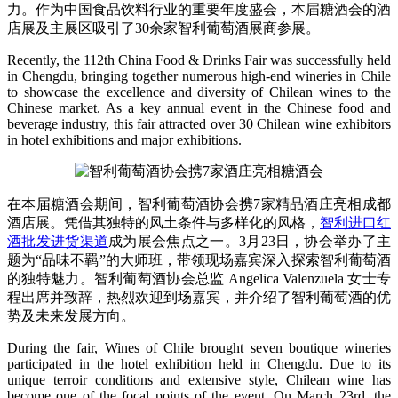
力。作为中国食品饮料行业的重要年度盛会，本届糖酒会的酒
店展及主展区吸引了30余家智利葡萄酒展商参展。
Recently, the 112th China Food & Drinks Fair was successfully held
in Chengdu, bringing together numerous high-end wineries in Chile
to showcase the excellence and diversity of Chilean wines to the
Chinese market. As a key annual event in the Chinese food and
beverage industry, this fair attracted over 30 Chilean wine exhibitors
in hotel exhibitions and major exhibitions.
在本届糖酒会期间，智利葡萄酒协会携7家精品酒庄亮相成都
酒店展。凭借其独特的风土条件与多样化的风格，
智利进口红
酒批发进货渠道
成为展会焦点之一。3月23日，协会举办了主
题为“品味不羁”的大师班，带领现场嘉宾深入探索智利葡萄酒
的独特魅力。智利葡萄酒协会总监 Angelica Valenzuela 女士专
程出席并致辞，热烈欢迎到场嘉宾，并介绍了智利葡萄酒的优
势及未来发展方向。
During the fair, Wines of Chile brought seven boutique wineries
participated in the hotel exhibition held in Chengdu. Due to its
unique terroir conditions and extensive style, Chilean wine has
become one of the focal points of the event. On March 23rd, the