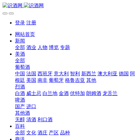
登录
注册
网站首页
新闻
全部
酒业
人物
博览
专题
美酒
全部
葡萄酒
中国
法国
西班牙
意大利
智利
新西兰
澳大利亚
德国
阿
根廷
美国
南非
葡萄牙
格鲁吉亚
其他
烈酒
白酒
威士忌
白兰地
金酒
伏特加
朗姆酒
龙舌兰
啤酒
国产
进口
其他酒
无醇
清酒
利口酒
百科
全部
文化
酒庄
产区
品种
商讯