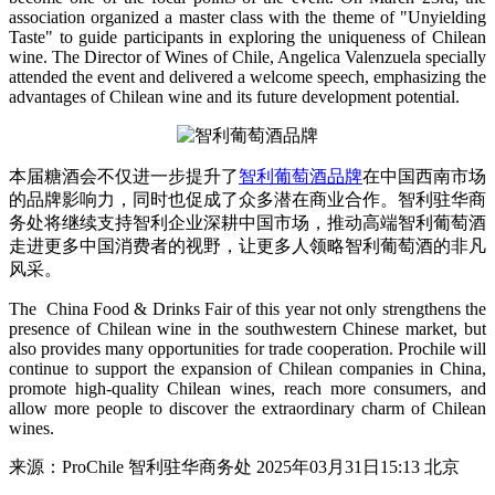
association organized a master class with the theme of "Unyielding
Taste" to guide participants in exploring the uniqueness of Chilean
wine. The Director of Wines of Chile, Angelica Valenzuela specially
attended the event and delivered a welcome speech, emphasizing the
advantages of Chilean wine and its future development potential.
本届糖酒会不仅进一步提升了
智利葡萄酒品牌
在中国西南市场
的品牌影响力，同时也促成了众多潜在商业合作。智利驻华商
务处将继续支持智利企业深耕中国市场，推动高端智利葡萄酒
走进更多中国消费者的视野，让更多人领略智利葡萄酒的非凡
风采。
The China Food & Drinks Fair of this year not only strengthens the
presence of Chilean wine in the southwestern Chinese market, but
also provides many opportunities for trade cooperation. Prochile will
continue to support the expansion of Chilean companies in China,
promote high-quality Chilean wines, reach more consumers, and
allow more people to discover the extraordinary charm of Chilean
wines.
来源：ProChile 智利驻华商务处 2025年03月31日15:13 北京