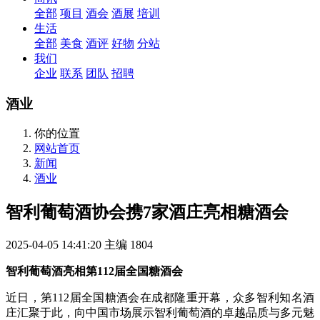
全部
项目
酒会
酒展
培训
生活
全部
美食
酒评
好物
分站
我们
企业
联系
团队
招聘
酒业
你的位置
网站首页
新闻
酒业
智利葡萄酒协会携7家酒庄亮相糖酒会
2025-04-05 14:41:20
主编
1804
智利葡萄酒亮相第112届全国糖酒会
近日，第112届全国糖酒会在成都隆重开幕，众多智利知名酒
庄汇聚于此，向中国市场展示智利葡萄酒的卓越品质与多元魅