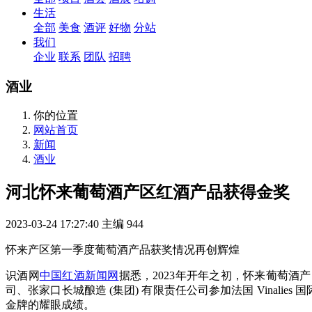
生活
全部
美食
酒评
好物
分站
我们
企业
联系
团队
招聘
酒业
你的位置
网站首页
新闻
酒业
河北怀来葡萄酒产区红酒产品获得金奖
2023-03-24 17:27:40
主编
944
怀来产区第一季度葡萄酒产品获奖情况再创辉煌
识酒网
中国红酒新闻网
据悉，2023年开年之初，怀来葡萄酒
司、张家口长城酿造 (集团) 有限责任公司参加法国 Vinalie
金牌的耀眼成绩。