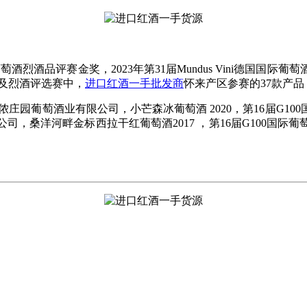
国际葡萄酒烈酒品评赛金奖，2023年第31届Mundus Vini德
酒及烈酒评选赛中，
进口红酒一手批发商
怀来产区参赛的37款产品
侬庄园葡萄酒业有限公司，小芒森冰葡萄酒 2020，第16届G
公司，桑洋河畔金标西拉干红葡萄酒2017 ，第16届G100国