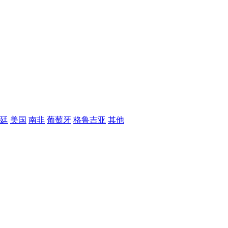
廷
美国
南非
葡萄牙
格鲁吉亚
其他