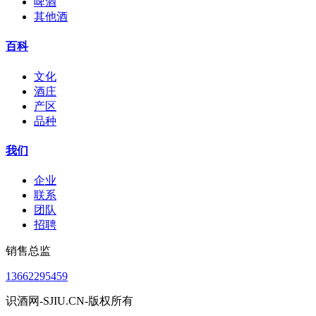
啤酒
其他酒
百科
文化
酒庄
产区
品种
我们
企业
联系
团队
招聘
销售总监
13662295459
识酒网-SJIU.CN-版权所有