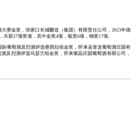
国国际葡萄酒大赛金奖，张家口长城酿造（集团）有限责任公司，2023年德
，共获27项奖项，其中金奖4项，银奖6项，铜奖17项。
100国际葡萄酒及烈酒评选赛西拉组金奖，怀来县誉龙葡萄酒庄园有
际葡萄酒及烈酒评选马瑟兰组金奖，怀来紫晶庄园葡萄酒有限公司，