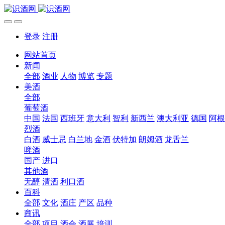
登录
注册
网站首页
新闻
全部
酒业
人物
博览
专题
美酒
全部
葡萄酒
中国
法国
西班牙
意大利
智利
新西兰
澳大利亚
德国
阿根
烈酒
白酒
威士忌
白兰地
金酒
伏特加
朗姆酒
龙舌兰
啤酒
国产
进口
其他酒
无醇
清酒
利口酒
百科
全部
文化
酒庄
产区
品种
商讯
全部
项目
酒会
酒展
培训