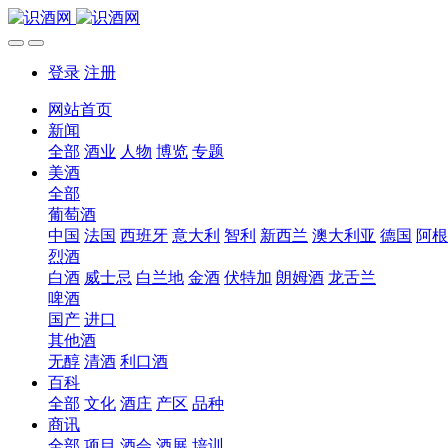
登录
注册
网站首页
新闻
全部
酒业
人物
博览
专题
美酒
全部
葡萄酒
中国
法国
西班牙
意大利
智利
新西兰
澳大利亚
德国
阿根
烈酒
白酒
威士忌
白兰地
金酒
伏特加
朗姆酒
龙舌兰
啤酒
国产
进口
其他酒
无醇
清酒
利口酒
百科
全部
文化
酒庄
产区
品种
商讯
全部
项目
酒会
酒展
培训