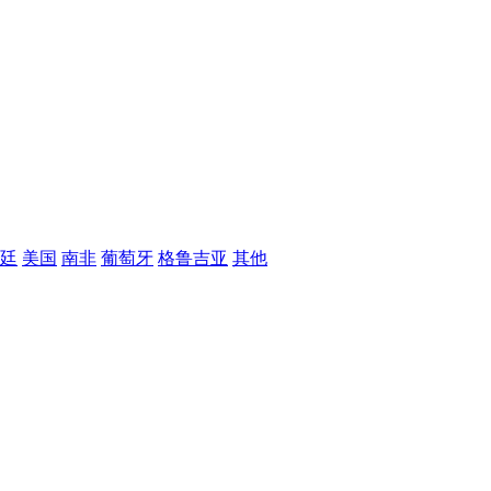
廷
美国
南非
葡萄牙
格鲁吉亚
其他