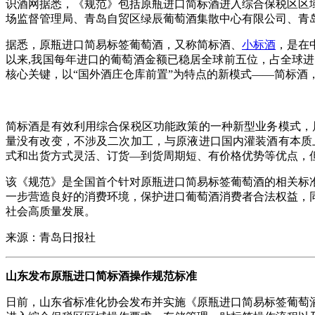
识酒网据悉，《规范》包括原瓶进口简标酒进入综合保税区区
场监督管理局、青岛自贸区绿辰葡萄酒集散中心有限公司、青
据悉，原瓶进口简易标签葡萄酒，又称简标酒、
小标酒
，是在
以来,我国每年进口的葡萄酒金额已稳居全球前五位，占全球进
核心关键，以“国外酒庄仓库前置”为特点的新模式——简标酒
简标酒是有效利用综合保税区功能政策的一种新型业务模式，
量没有改变，不涉及二次加工，与原液进口国内灌装酒有本质
式和出货方式灵活、订货—到货周期短、有价格优势等优点，
该《规范》是全国首个针对原瓶进口简易标签葡萄酒的相关标
一步营造良好的消费环境，保护进口葡萄酒消费者合法权益，
社会高质量发展。
来源：青岛日报社
山东发布原瓶进口简标酒操作规范标准
日前，山东省标准化协会发布并实施《原瓶进口简易标签葡萄