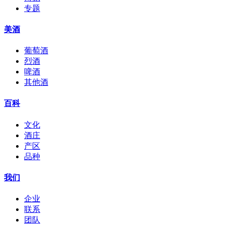
专题
美酒
葡萄酒
烈酒
啤酒
其他酒
百科
文化
酒庄
产区
品种
我们
企业
联系
团队