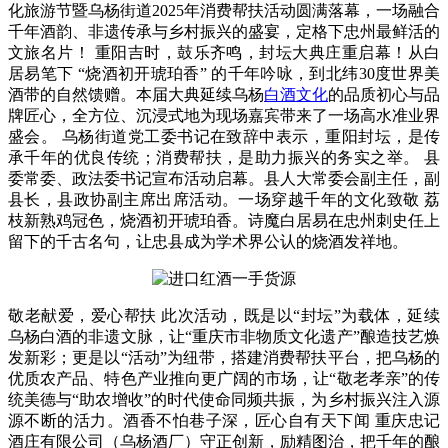
化旅游节暨乌杨街道2025年消费帮扶活动圆满落幕，一场融合
千年酒韵、非遗传承与乡村振兴的盛宴，定格下忠州最鲜活的
文旅名片！ 重阳吉时，鼓乐齐鸣，封坛大典庄重启幕！从白
居易笔下 “烧酒初开琥珀香” 的千年吟咏，到北纬30度世界美
酒带的自然馈赠。本届大典延续乌杨
白酒文化
的品质初心与品
牌匠心，全方位、沉浸式地为现场嘉宾带来了一场高水准业界
盛会。 乌杨街道党工委书记在致辞中表示，重阳封坛，是传
承千年的优良传统；消费帮扶，是助力振兴的务实之举。 县
委常委、政法委书记宣布活动启幕。县人大常委会副主任，副
县长，县政协副主席出席活动。一场穿越千年的文化致敬 荔
枝新熟鸡冠色，烧酒初开琥珀香。诗魔白居易在忠州刺史任上
留下的千古名句，让忠县成为学术界公认的烧酒发祥地。
敬老献爱，爱心帮扶 此次活动，既是以“封坛”为载体，延续
乌杨白酒的非遗文脉，让“重庆市非物质文化遗产”酿造技艺焕
发新彩；更是以“活动”为纽带，搭建消费帮扶平台，把乌杨的
优质农产品、特色产业推向更广阔的市场，让“敬老孝亲”的传
统美德与“助农增收”的时代使命同频共振，为乡村振兴注入源
源不断的活力。酒香不怕巷子深，匠心自有天下闻 重庆忠记
酒庄有限公司（乌杨酒厂）守正创新，励精图治，把千年的酿