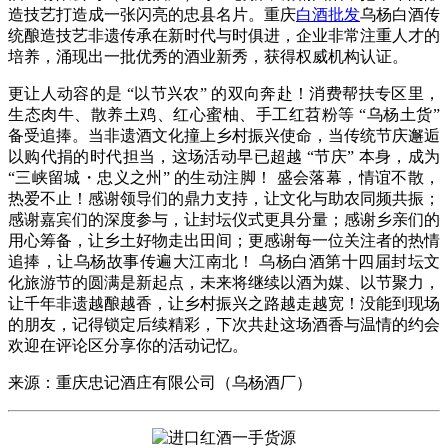
造技艺打造成一张闪亮的忠县名片。重庆
白酒批发
乌杨白酒传
统酿造技艺非遗传承在新时代与时俱进，企业非常注重人才的
培养，涌现出一批优秀的酒业新秀，获得权威机构认证。
更让人动容的是 “以节兴农” 的双向奔赴！消费帮扶专区里，
生态肉牛、散养土鸡、红心蜜柚、手工红苕粉等 “乌杨土货”
备受追捧。当非遗酒文化撞上乡村振兴使命，当传统节庆邂逅
以购代捐的时代担当，这场活动早已超越 “节庆” 本身，成为
“三峡留城・忠义之州” 的生动注脚！ 盛会落幕，情谊不散，
热爱不止！感谢领导们的鼎力支持，让文化与助农同频共振；
感谢嘉宾们的深度参与，让封坛仪式更具分量；感谢乡亲们的
用心筹备，让乡土好物走出田间；更感谢每一位关注者的热情
追捧，让乌杨故事传遍大江南北！ 乌杨白酒第十四届封坛文
化旅游节的圆满是新起点，未来将继续以酒为媒、以节聚力，
让千年非遗越酿越香，让乡村振兴之路越走越宽！没能到现场
的朋友，记得锁定后续精彩，下次共赴这场酒香与温情的约会
欢迎在评论区分享你的活动记忆。
来源：重庆忠记酒庄有限公司（乌杨酒厂）