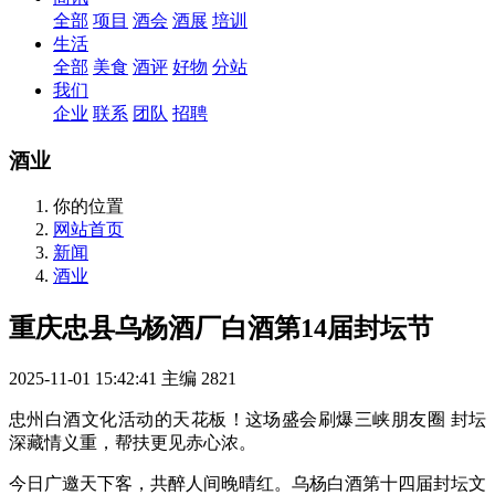
全部
项目
酒会
酒展
培训
生活
全部
美食
酒评
好物
分站
我们
企业
联系
团队
招聘
酒业
你的位置
网站首页
新闻
酒业
重庆忠县乌杨酒厂白酒第14届封坛节
2025-11-01 15:42:41
主编
2821
忠州白酒文化活动的天花板！这场盛会刷爆三峡朋友圈 封坛
深藏情义重，帮扶更见赤心浓。
今日广邀天下客，共醉人间晚晴红。乌杨白酒第十四届封坛文