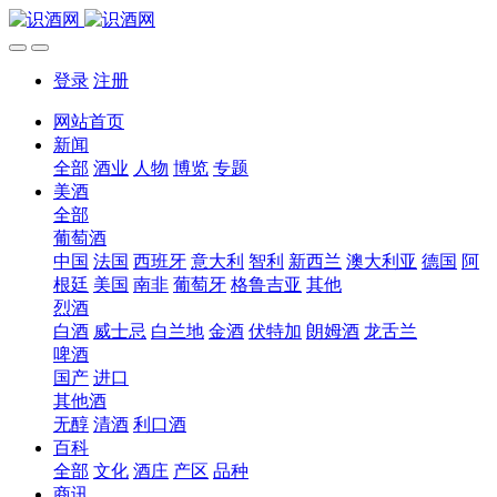
登录
注册
网站首页
新闻
全部
酒业
人物
博览
专题
美酒
全部
葡萄酒
中国
法国
西班牙
意大利
智利
新西兰
澳大利亚
德国
阿
根廷
美国
南非
葡萄牙
格鲁吉亚
其他
烈酒
白酒
威士忌
白兰地
金酒
伏特加
朗姆酒
龙舌兰
啤酒
国产
进口
其他酒
无醇
清酒
利口酒
百科
全部
文化
酒庄
产区
品种
商讯