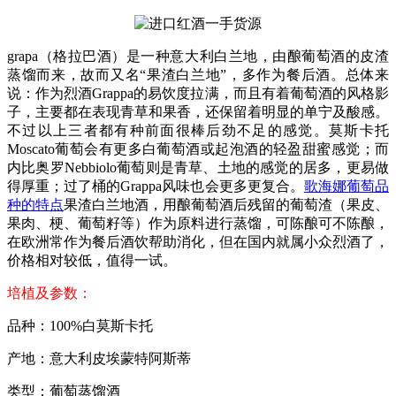
grapa（格拉巴酒）是一种意大利白兰地，由酿葡萄酒的皮渣
蒸馏而来，故而又名“果渣白兰地”，多作为餐后酒。总体来
说：作为烈酒Grappa的易饮度拉满，而且有着葡萄酒的风格影
子，主要都在表现青草和果香，还保留着明显的单宁及酸感。
不过以上三者都有种前面很棒后劲不足的感觉。莫斯卡托
Moscato葡萄会有更多白葡萄酒或起泡酒的轻盈甜蜜感觉；而
内比奥罗Nebbiolo葡萄则是青草、土地的感觉的居多，更易做
得厚重；过了桶的Grappa风味也会更多更复合。
歌海娜葡萄品
种的特点
果渣白兰地酒，用酿葡萄酒后残留的葡萄渣（果皮、
果肉、梗、葡萄籽等）作为原料进行蒸馏，可陈酿可不陈酿，
在欧洲常作为餐后酒饮帮助消化，但在国内就属小众烈酒了，
价格相对较低，值得一试。
培植及参数：
品种：100%白莫斯卡托
产地：意大利皮埃蒙特阿斯蒂
类型：葡萄蒸馏酒