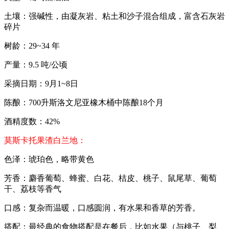
土壤：强碱性，由凝灰岩、粘土和沙子混合组成，富含石灰岩
碎片
树龄：29~34 年
产量：9.5 吨/公顷
采摘日期：9月1~8日
陈酿：700升斯洛文尼亚橡木桶中陈酿18个月
酒精度数：42%
莫斯卡托果渣白兰地：
色泽：琥珀色，略带黄色
芳香：麝香葡萄、蜂蜜、白花、桔皮、桃子、鼠尾草、葡萄
干、荔枝等香气
口感：复杂而温暖，口感圆润，有水果和香草的芳香。
搭配：最经典的食物搭配是在餐后，比如水果（与桃子、梨、