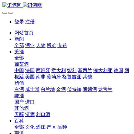
登录
注册
网站首页
新闻
全部
酒业
人物
博览
专题
美酒
全部
葡萄酒
中国
法国
西班牙
意大利
智利
新西兰
澳大利亚
德国
阿
根廷
美国
南非
葡萄牙
格鲁吉亚
其他
烈酒
白酒
威士忌
白兰地
金酒
伏特加
朗姆酒
龙舌兰
啤酒
国产
进口
其他酒
无醇
清酒
利口酒
百科
全部
文化
酒庄
产区
品种
商讯