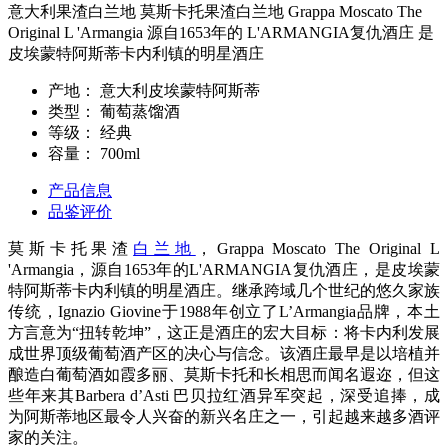
意大利果渣白兰地 莫斯卡托果渣白兰地 Grappa Moscato The
Original L 'Armangia 源自1653年的 L'ARMANGIA复仇酒庄 是
皮埃蒙特阿斯蒂卡内利镇的明星酒庄
产地：
意大利皮埃蒙特阿斯蒂
类型：
葡萄蒸馏酒
等级：
经典
容量：
700ml
产品信息
品鉴评价
莫斯卡托果渣
白兰地
，Grappa Moscato The Original L
'Armangia，源自1653年的L'ARMANGIA复仇酒庄，是皮埃蒙
特阿斯蒂卡内利镇的明星酒庄。继承跨域几个世纪的悠久家族
传统，Ignazio Giovine于1988年创立了L’Armangia品牌，本土
方言意为“扭转乾坤”，这正是酒庄的宏大目标：将卡内利发展
成世界顶级葡萄酒产区的决心与信念。该酒庄最早是以培植并
酿造白葡萄酒如霞多丽、莫斯卡托和长相思而闻名遐迩，但这
些年来其Barbera d’Asti 巴贝拉红酒异军突起，深受追捧，成
为阿斯蒂地区最令人兴奋的新兴名庄之一，引起越来越多酒评
家的关注。