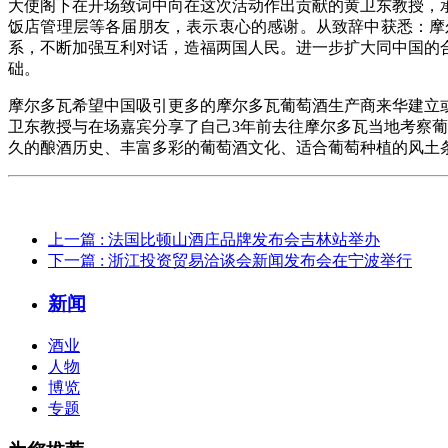
大使阁下在开场致词中向在这次活动作出贡献的黄卫东教授，
饭店管理层等各届朋友，表示衷心的感谢。从致辞中获悉：摩
系，不断加强互利对话，造福两国人民。进一步扩大同中国的
础。
摩尔多瓦希望中国吸引更多的摩尔多瓦葡萄酒生产商来华建立
卫东教授与在场嘉宾分享了自己3年前去往摩尔多瓦当地考察葡
久的酿酒历史、丰富多彩的葡萄酒文化、适合葡萄种植的风土
上一篇
: 法国比顿山酒庄品牌发布会吉林站举办
下一篇
: 浙江投资贸易洽谈会新闻发布会在宁波举行
新闻
酒业
人物
博览
专题