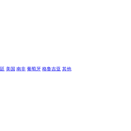
廷
美国
南非
葡萄牙
格鲁吉亚
其他