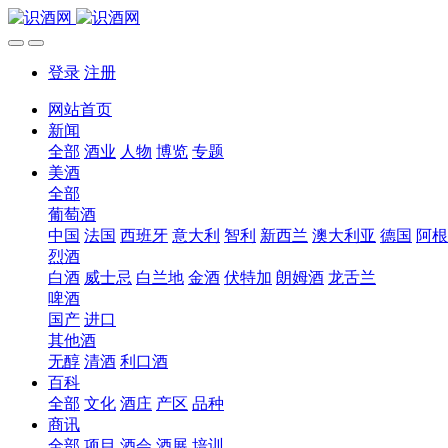
登录
注册
网站首页
新闻
全部
酒业
人物
博览
专题
美酒
全部
葡萄酒
中国
法国
西班牙
意大利
智利
新西兰
澳大利亚
德国
阿根
烈酒
白酒
威士忌
白兰地
金酒
伏特加
朗姆酒
龙舌兰
啤酒
国产
进口
其他酒
无醇
清酒
利口酒
百科
全部
文化
酒庄
产区
品种
商讯
全部
项目
酒会
酒展
培训