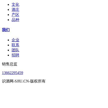
文化
酒庄
产区
品种
我们
企业
联系
团队
招聘
销售总监
13662295459
识酒网-SJIU.CN-版权所有