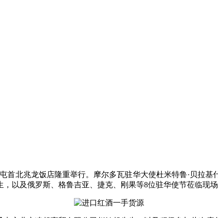
酒路演在北京三里屯首北兆龙饭店隆重举行。摩尔多瓦驻华大使杜米特鲁
生，以及俄罗斯、格鲁吉亚、捷克、刚果等8位驻华使节莅临现