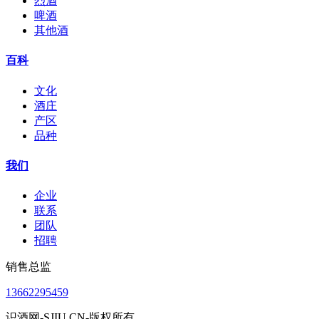
烈酒
啤酒
其他酒
百科
文化
酒庄
产区
品种
我们
企业
联系
团队
招聘
销售总监
13662295459
识酒网-SJIU.CN-版权所有