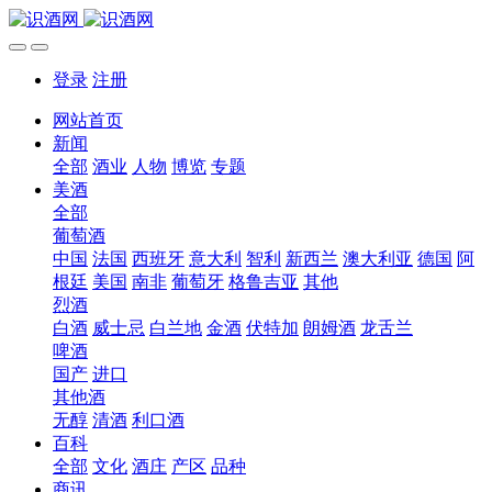
登录
注册
网站首页
新闻
全部
酒业
人物
博览
专题
美酒
全部
葡萄酒
中国
法国
西班牙
意大利
智利
新西兰
澳大利亚
德国
阿
根廷
美国
南非
葡萄牙
格鲁吉亚
其他
烈酒
白酒
威士忌
白兰地
金酒
伏特加
朗姆酒
龙舌兰
啤酒
国产
进口
其他酒
无醇
清酒
利口酒
百科
全部
文化
酒庄
产区
品种
商讯