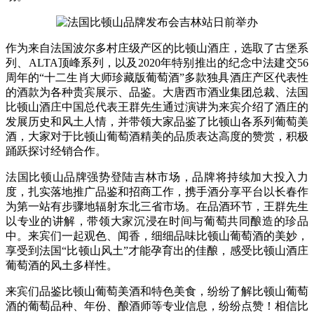
作为来自法国波尔多村庄级产区的比顿山酒庄，选取了古堡系
列、ALTA顶峰系列，以及2020年特别推出的纪念中法建交56
周年的“十二生肖大师珍藏版葡萄酒”多款独具酒庄产区代表性
的酒款为各种贵宾展示、品鉴。大唐西市酒业集团总裁、法国
比顿山酒庄中国总代表王群先生通过演讲为来宾介绍了酒庄的
发展历史和风土人情，并带领大家品鉴了比顿山各系列葡萄美
酒，大家对于比顿山葡萄酒精美的品质表达高度的赞赏，积极
踊跃探讨经销合作。
法国比顿山品牌强势登陆吉林市场，品牌将持续加大投入力
度，扎实落地推广品鉴和招商工作，携手酒分享平台以长春作
为第一站有步骤地辐射东北三省市场。在品酒环节，王群先生
以专业的讲解，带领大家沉浸在时间与葡萄共同酿造的珍品
中。来宾们一起观色、闻香，细细品味比顿山葡萄酒的美妙，
享受到法国“比顿山风土”才能孕育出的佳酿，感受比顿山酒庄
葡萄酒的风土多样性。
来宾们品鉴比顿山葡萄美酒和特色美食，纷纷了解比顿山葡萄
酒的葡萄品种、年份、酿酒师等专业信息，纷纷点赞！相信比