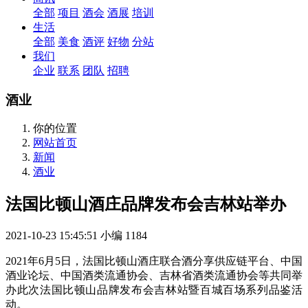
全部
项目
酒会
酒展
培训
生活
全部
美食
酒评
好物
分站
我们
企业
联系
团队
招聘
酒业
你的位置
网站首页
新闻
酒业
法国比顿山酒庄品牌发布会吉林站举办
2021-10-23 15:45:51
小编
1184
2021年6月5日，法国比顿山酒庄联合酒分享供应链平台、中国
酒业论坛、中国酒类流通协会、吉林省酒类流通协会等共同举
办此次法国比顿山品牌发布会吉林站暨百城百场系列品鉴活
动。