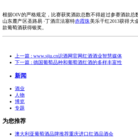
根据OIV的严格规定，比赛获奖酒款总数不得超过参赛酒款总
山东麓产区圣路易 ·丁酒庄法塞特
赤霞珠
美乐干红2013获得大
款葡萄酒获得银奖。
上一篇
: www.sjiu.cn识酒网官网红酒酒业智慧媒体
下一篇
: 德国葡萄品种和葡萄酒红酒的多样丰富性
新闻
酒业
人物
博览
专题
为您推荐
澳大利亚葡萄酒品牌推荐重庆进口红酒品酒会