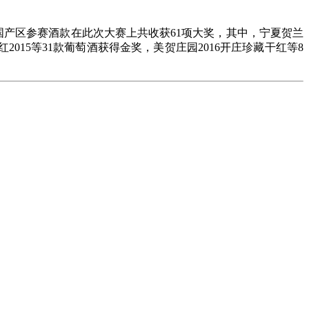
国产区参赛酒款在此次大赛上共收获61项大奖，其中，宁夏贺兰
2015等31款葡萄酒获得金奖，美贺庄园2016开庄珍藏干红等8